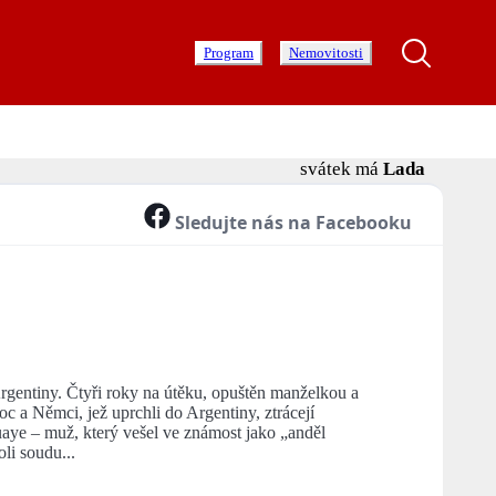
Program
Nemovitosti
svátek má
Lada
Sledujte nás na Facebooku
ntiny. Čtyři roky na útěku, opuštěn manželkou a
oc a Němci, jež uprchli do Argentiny, ztrácejí
uaye – muž, který vešel ve známost jako „anděl
li soudu...