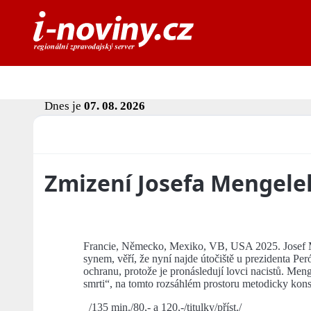
Dnes je
07. 08. 2026
Zmizení Josefa Mengele
Francie, Německo, Mexiko, VB, USA 2025. Josef M
synem, věří, že nyní najde útočiště u prezidenta Per
ochranu, protože je pronásledují lovci nacistů. Men
smrti“, na tomto rozsáhlém prostoru metodicky kons
/135 min./80,- a 120,-/titulky/příst./