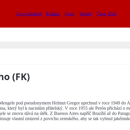
Zpravodajství
Kultura
Sport
Seriály
Únor 2026
ho (FK)
engele pod pseudonymem Helmut Gregor uprchnul v roce 1949 do Arge
óna, který byl k nacistům přátelský. V roce 1955 ale Perón přichází o m
gele se znovu dává na útěk. Z Buenos Aires napříč Brazílií až do Parag
truuje vlastní zmizení z povrchu zemského, aby se tak vyhnul jakémuko