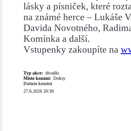
lásky a písniček, které rozt
na známé herce – Lukáše Va
Davida Novotného, Radima 
Komínka a další.
Vstupenky zakoupíte na
ww
Typ akce:
divadlo
Místo konání:
Doksy
Datum konání
27.6.2026 20:30