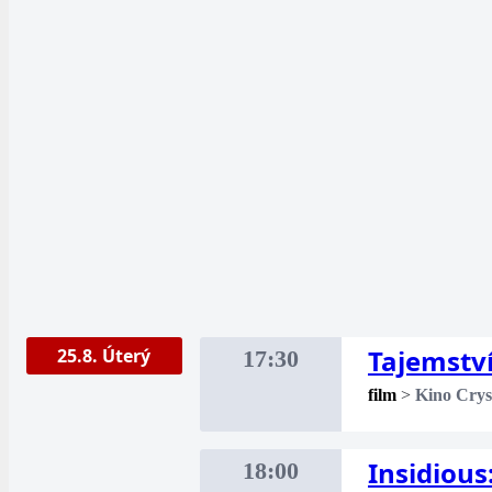
Tajemství
25.8. Úterý
17:30
film
>
Kino Crys
Insidious
18:00