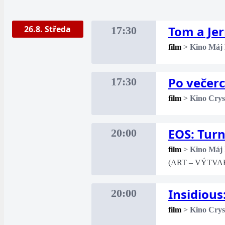
Tom a Je
26.8. Středa
17:30
film
>
Kino Máj
Po večer
17:30
film
>
Kino Crys
EOS: Turn
20:00
film
>
Kino Máj
(ART – VÝTVA
Insidious
20:00
film
>
Kino Crys