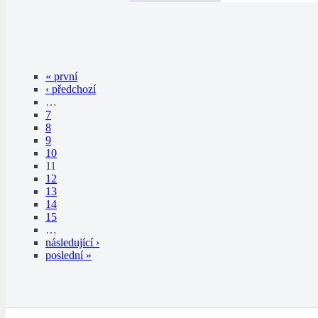
« první
‹ předchozí
…
7
8
9
10
11
12
13
14
15
…
následující ›
poslední »