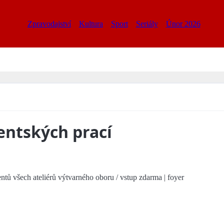
Zpravodajství
Kultura
Sport
Seriály
Únor 2026
entských prací
ntů všech ateliérů výtvarného oboru / vstup zdarma | foyer