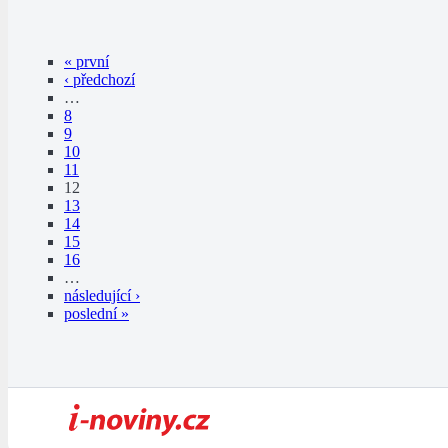
« první
‹ předchozí
…
8
9
10
11
12
13
14
15
16
…
následující ›
poslední »