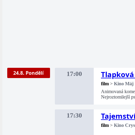
Tlapková 
24.8. Pondělí
17:00
film
>
Kino Máj
Animovaná komedi
Nejroztomilejší p
Tajemství
17:30
film
>
Kino Crys