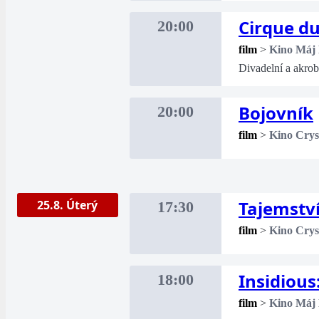
Cirque du
20:00
film
>
Kino Máj
Divadelní a akro
Bojovník
20:00
film
>
Kino Crys
Tajemství
25.8. Úterý
17:30
film
>
Kino Crys
Insidious
18:00
film
>
Kino Máj