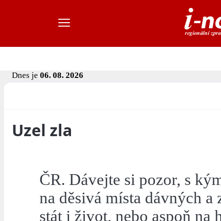
Dnes je
06. 08. 2026
Uzel zla
ČR. Dávejte si pozor, s ký
na děsivá místa dávných a 
stát i život, nebo aspoň na