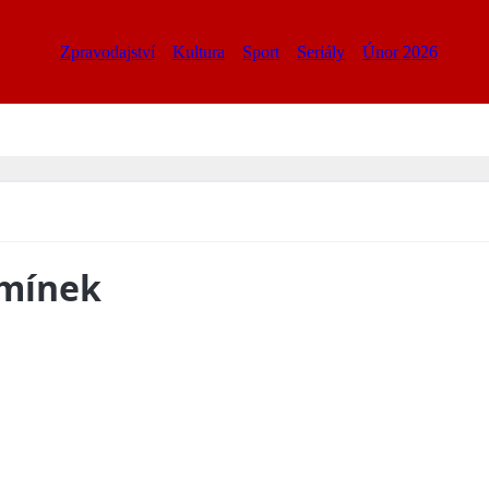
Zpravodajství
Kultura
Sport
Seriály
Únor 2026
emínek