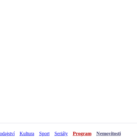
odajství
Kultura
Sport
Seriály
Program
Nemovitosti