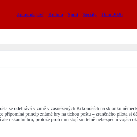
Zpravodajství
Kultura
Sport
Seriály
Únor 2026
ošta se odehrává v zimě v zasněžených Krkonoších na sklonku německé
kce připomíná princip známé hry na tichou poštu – zraněného pilota si d
ale riskantní hru, protože proti nim stojí smrtelně nebezpeční vojáci o