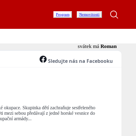
Program
Nemovitosti
svátek má
Roman
Sledujte nás na Facebooku
 okupace. Skupinka dětí zachraňuje sestřeleného
ěti mezi sebou předávají z jedné horské vesnice do
kupační armády...