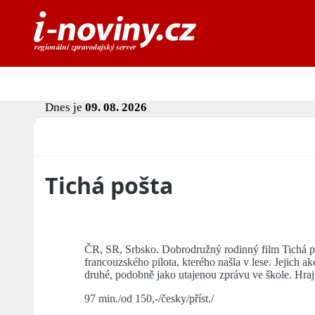
Dnes je
09. 08. 2026
Tichá pošta
ČR, SR, Srbsko. Dobrodružný rodinný film Tichá p
francouzského pilota, kterého našla v lese. Jejich a
druhé, podobně jako utajenou zprávu ve škole. Hrají 
97 min./od 150,-/česky/příst./