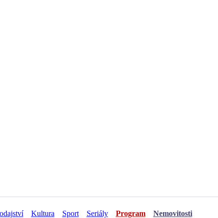
odajství
Kultura
Sport
Seriály
Program
Nemovitosti