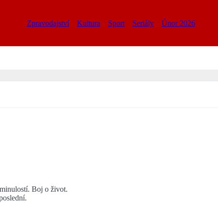
Zpravodajství
Kultura
Sport
Seriály
Únor 2026
inulostí. Boj o život.
poslední.