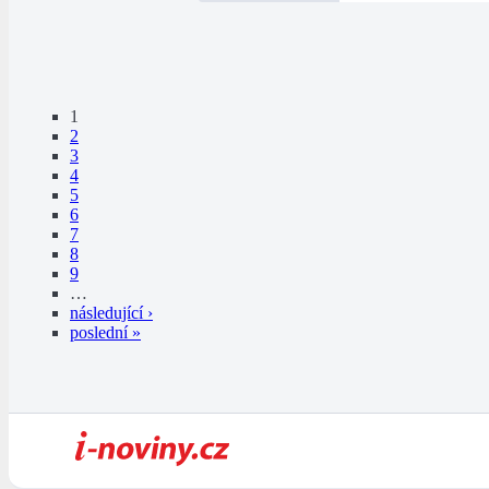
1
2
3
4
5
6
7
8
9
…
následující ›
poslední »