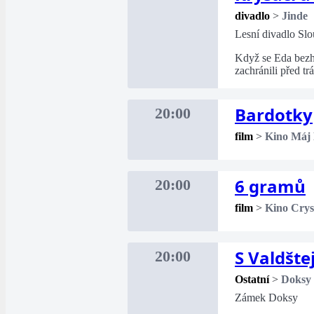
divadlo
>
Jinde
Lesní divadlo Sl
Když se Eda bezhl
zachránili před t
Bardotky
20:00
film
>
Kino Máj
6 gramů
20:00
film
>
Kino Crys
S Valdšt
20:00
Ostatní
>
Doksy
Zámek Doksy