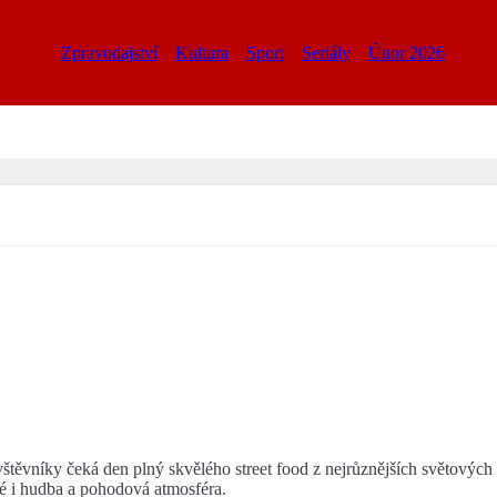
Zpravodajství
Kultura
Sport
Seriály
Únor 2026
štěvníky čeká den plný skvělého street food z nejrůznějších světových 
dké i hudba a pohodová atmosféra.