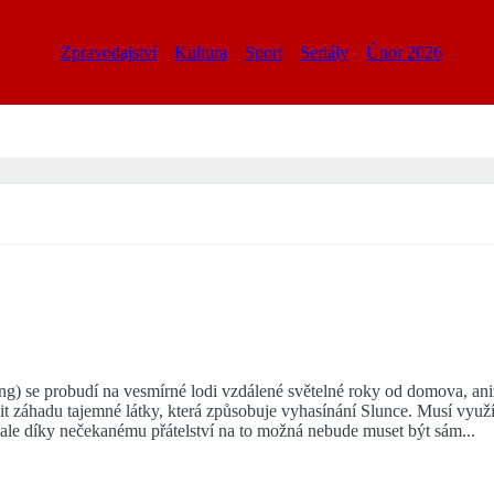
Zpravodajství
Kultura
Sport
Seriály
Únor 2026
) se probudí na vesmírné lodi vzdálené světelné roky od domova, aniž 
šit záhadu tajemné látky, která způsobuje vyhasínání Slunce. Musí využ
le díky nečekanému přátelství na to možná nebude muset být sám...