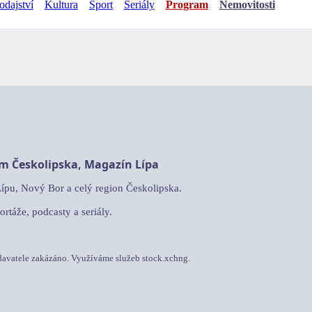
odajství
Kultura
Sport
Seriály
Program
Nemovitosti
am Českolipska, Magazín Lípa
Lípu, Nový Bor a celý region Českolipska.
ortáže, podcasty a seriály.
davatele zakázáno. Využíváme služeb stock.xchng.