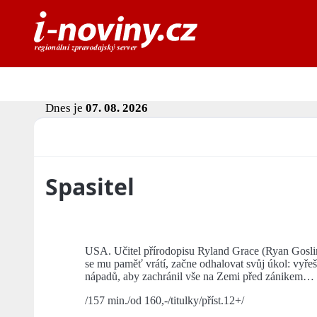
Dnes je
07. 08. 2026
Spasitel
USA. Učitel přírodopisu Ryland Grace (Ryan Gosling
se mu paměť vrátí, začne odhalovat svůj úkol: vyře
nápadů, aby zachránil vše na Zemi před zánikem… a
/157 min./od 160,-/titulky/příst.12+/