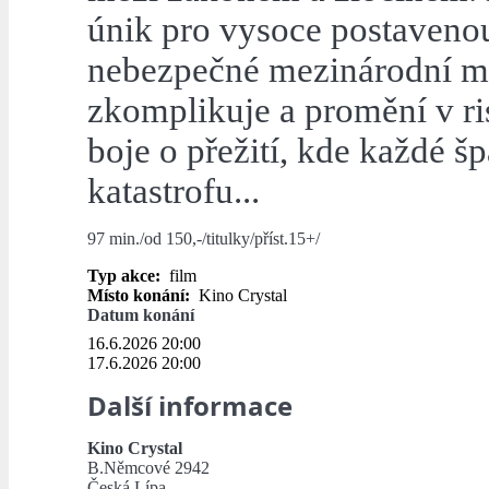
únik pro vysoce postaven
nebezpečné mezinárodní mi
zkomplikuje a promění v ris
boje o přežití, kde každé 
katastrofu...
97 min./od 150,-/titulky/příst.15+/
Typ akce:
film
Místo konání:
Kino Crystal
Datum konání
16.6.2026 20:00
17.6.2026 20:00
Další informace
Kino Crystal
B.Němcové 2942
Česká Lípa