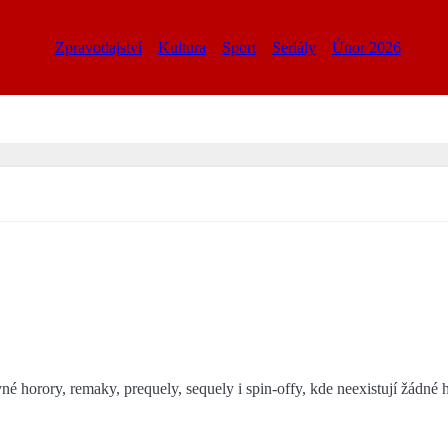
Zpravodajství
Kultura
Sport
Seriály
Únor 2026
é horory, remaky, prequely, sequely i spin-offy, kde neexistují žádné 