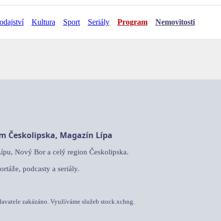
odajství
Kultura
Sport
Seriály
Program
Nemovitosti
am Českolipska, Magazín Lípa
Lípu, Nový Bor a celý region Českolipska.
ortáže, podcasty a seriály.
davatele zakázáno. Využíváme služeb stock.xchng.