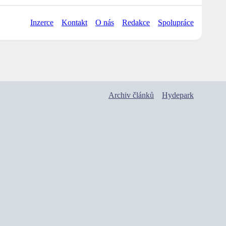
Inzerce
Kontakt
O nás
Redakce
Spolupráce
Archiv článků
Hydepark