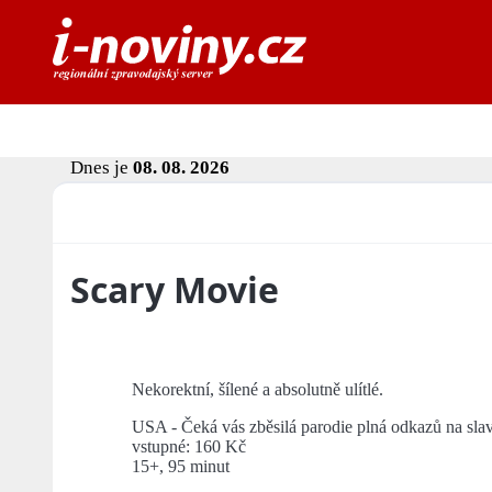
Dnes je
08. 08. 2026
Scary Movie
Nekorektní, šílené a absolutně ulítlé.
USA - Čeká vás zběsilá parodie plná odkazů na slavn
vstupné: 160 Kč
15+, 95 minut