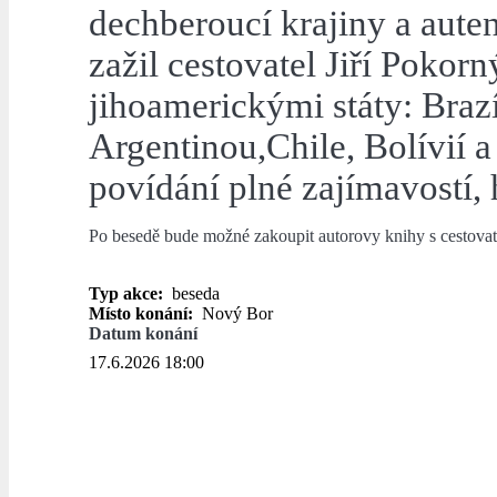
dechberoucí krajiny a auten
zažil cestovatel Jiří Poko
jihoamerickými státy: Brazí
Argentinou,Chile, Bolívií a
povídání plné zajímavostí,
Po besedě bude možné zakoupit autorovy knihy s cestovat
Typ akce:
beseda
Místo konání:
Nový Bor
Datum konání
17.6.2026 18:00