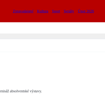
Zpravodajství
Kultura
Sport
Seriály
Únor 2026
rnisáž absolventské výstavy.