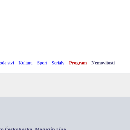
odajství
Kultura
Sport
Seriály
Program
Nemovitosti
am Českolipska, Magazín Lípa