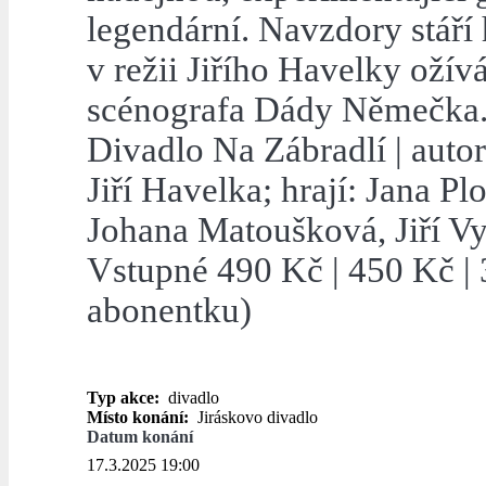
legendární. Navzdory stáří h
v režii Jiřího Havelky oží
scénografa Dády Němečka
Divadlo Na Zábradlí | auto
Jiří Havelka; hrají: Jana P
Johana Matoušková, Jiří Vy
Vstupné 490 Kč | 450 Kč | 
abonentku)
Typ akce:
divadlo
Místo konání:
Jiráskovo divadlo
Datum konání
17.3.2025 19:00