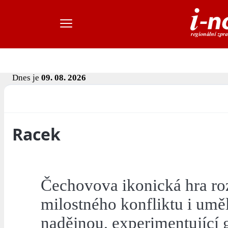
Dnes je
09. 08. 2026
Racek
Čechovova ikonická hra roz
milostného konfliktu i umě
nadějnou, experimentující g