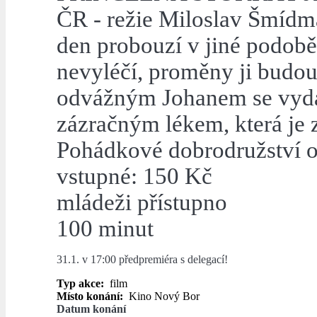
ČR - režie Miloslav Šmídmaj
den probouzí v jiné podob
nevyléčí, proměny ji budou 
odvážným Johanem se vydá
zázračným lékem, která je 
Pohádkové dobrodružství o 
vstupné: 150 Kč
mládeži přístupno
100 minut
31.1. v 17:00 předpremiéra s delegací!
Typ akce:
film
Místo konání:
Kino Nový Bor
Datum konání