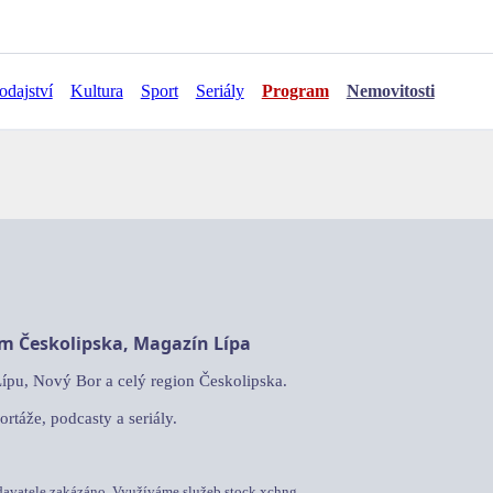
odajství
Kultura
Sport
Seriály
Program
Nemovitosti
am Českolipska, Magazín Lípa
Lípu, Nový Bor a celý region Českolipska.
ortáže, podcasty a seriály.
davatele zakázáno. Využíváme služeb stock.xchng.