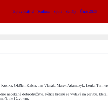
Zpravodajství
Kultura
Sport
Seriály
Únor 2026
 Kostka, Oldřich Kaiser, Jan Vlasák, Marek Adamczyk, Lenka Termero
 Jedno nečekané dobrodružství. Pětice hrdinů se vydává na plavbu, kter
oři, ale i životem.