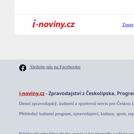
Zprav
Sledujte nás na Facebooku
i-noviny.cz
- Zpravodajství z Českolipska, Progr
Denní zpravodajský, kulturní a sportovní servis pro Českou 
Přehledný kulturní program, zpravodajství, kultura, sport, rep
Publikování nebo šíření obsahu i-novin je bez písemného souhlasu vy