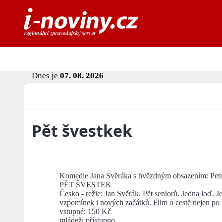
Dnes je
07. 08. 2026
Pět švestkek
Komedie Jana Svěráka s hvězdným obsazením: Petr
PĚT ŠVESTEK
Česko - režie: Jan Svěrák. Pět seniorů. Jedna loď.
vzpomínek i nových začátků. Film o cestě nejen po m
vstupné: 150 Kč
mládeži přístupno