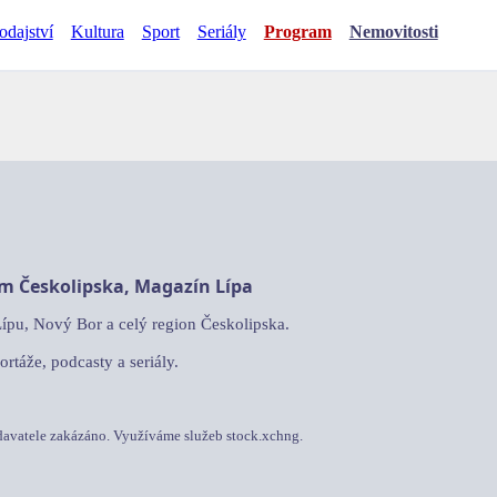
odajství
Kultura
Sport
Seriály
Program
Nemovitosti
am Českolipska, Magazín Lípa
Lípu, Nový Bor a celý region Českolipska.
ortáže, podcasty a seriály.
davatele zakázáno. Využíváme služeb stock.xchng.