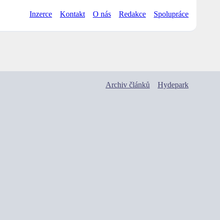
Inzerce
Kontakt
O nás
Redakce
Spolupráce
Archiv článků
Hydepark