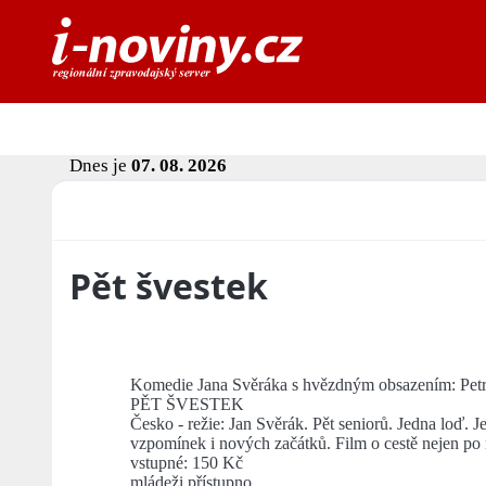
Dnes je
07. 08. 2026
Pět švestek
Komedie Jana Svěráka s hvězdným obsazením: Petr
PĚT ŠVESTEK
Česko - režie: Jan Svěrák. Pět seniorů. Jedna loď.
vzpomínek i nových začátků. Film o cestě nejen po m
vstupné: 150 Kč
mládeži přístupno