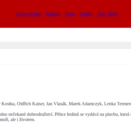
Zpravodajství
Kultura
Sport
Seriály
Únor 2026
 Kostka, Oldřich Kaiser, Jan Vlasák, Marek Adamczyk, Lenka Termero
 Jedno nečekané dobrodružství. Pětice hrdinů se vydává na plavbu, kter
oři, ale i životem.