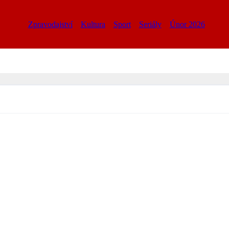
Zpravodajství
Kultura
Sport
Seriály
Únor 2026