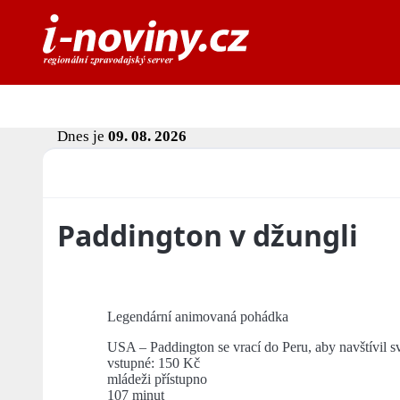
Dnes je
09. 08. 2026
Paddington v džungli
Legendární animovaná pohádka
USA – Paddington se vrací do Peru, aby navštívil 
vstupné: 150 Kč
mládeži přístupno
107 minut