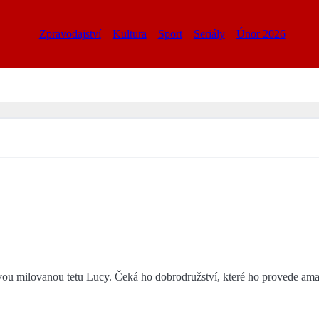
Zpravodajství
Kultura
Sport
Seriály
Únor 2026
svou milovanou tetu Lucy. Čeká ho dobrodružství, které ho provede a