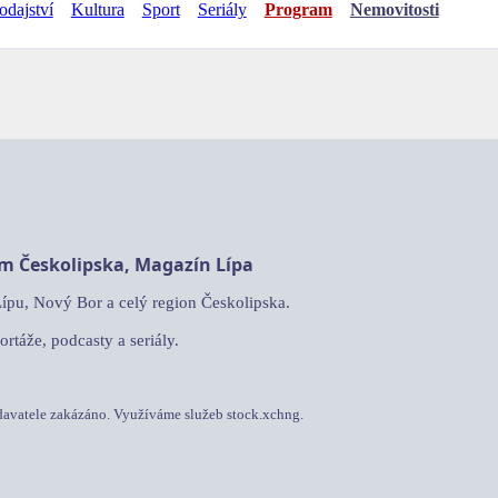
odajství
Kultura
Sport
Seriály
Program
Nemovitosti
am Českolipska, Magazín Lípa
Lípu, Nový Bor a celý region Českolipska.
ortáže, podcasty a seriály.
davatele zakázáno. Využíváme služeb stock.xchng.