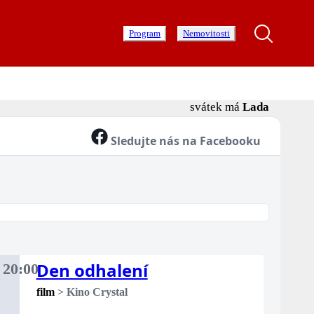
Program
Nemovitosti
svátek má
Lada
Sledujte nás na Facebooku
Den odhalení
.
20:00
dělí
film
>
Kino Crystal