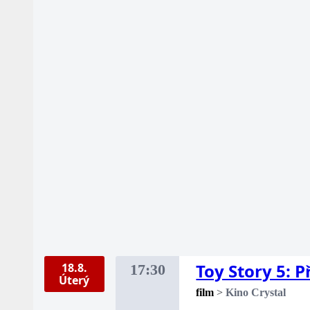
Toy Story 5: 
18.8.
17:30
Úterý
film
>
Kino Crystal