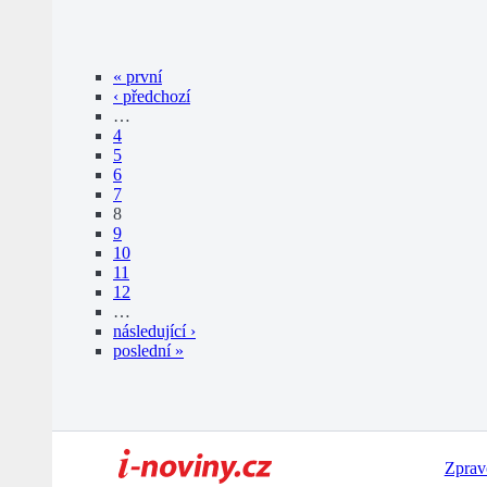
« první
‹ předchozí
…
4
5
6
7
8
9
10
11
12
…
následující ›
poslední »
Zprav