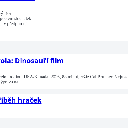
vý Bor
 počtem sluchátek
ji v předprodeji
ola: Dinosauří film
ou rodinu, USA/Kanada, 2026, 88 minut, režie Cal Brunker. Nejroztomi
výprava na
Příběh hraček