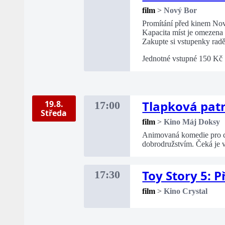
film
>
Nový Bor
Promítání před kinem No
Kapacita míst je omezena
Zakupte si vstupenky radě
Jednotné vstupné 150 Kč
Tlapková patr
19.8.
17:00
Středa
film
>
Kino Máj Doksy
Animovaná komedie pro cel
dobrodružstvím. Čeká je 
Toy Story 5: 
17:30
film
>
Kino Crystal