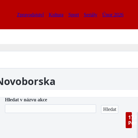
Zpravodajství
Kultura
Sport
Seriály
Únor 2026
 Novoborska
Hledat v názvu akce
17.8
Pon