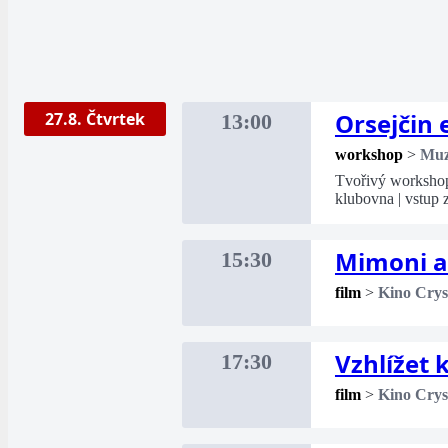
Orsejčin 
27.8. Čtvrtek
13:00
workshop
>
Mu
Tvořivý workshop 
klubovna | vstup
Mimoni a
15:30
film
>
Kino Crys
Vzhlížet
17:30
film
>
Kino Crys