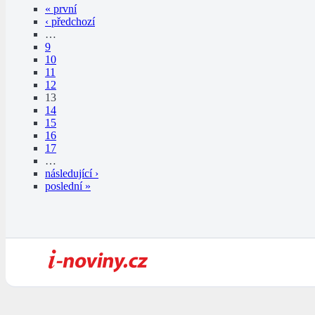
« první
‹ předchozí
…
9
10
11
12
13
14
15
16
17
…
následující ›
poslední »