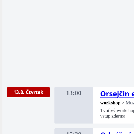
Orsejčin 
13.8. Čtvrtek
13:00
workshop
>
Mu
Tvořivý workshop 
vstup zdarma