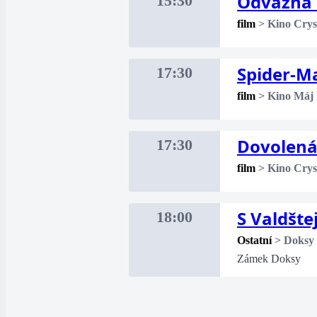
Odvážná 
15:30
film
>
Kino Crys
Spider-M
17:30
film
>
Kino Máj
Dovolená 
17:30
film
>
Kino Crys
S Valdšt
18:00
Ostatní
>
Doksy
Zámek Doksy