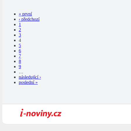
« první
‹ předchozí
1
2
3
4
5
6
7
8
9
…
následující ›
poslední »