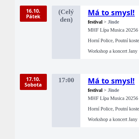
Má to smysl!
16.10.
(Celý
Pátek
den)
festival
>
Jinde
MHF Lípa Musica 20256
Horní Police, Poutní kost
Workshop a koncert Jany
Má to smysl!
17.10.
17:00
Sobota
festival
>
Jinde
MHF Lípa Musica 20256
Horní Police, Poutní kost
Workshop a koncert Jany