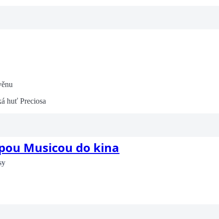
věnu
á huť Preciosa
ípou Musicou do kina
sy