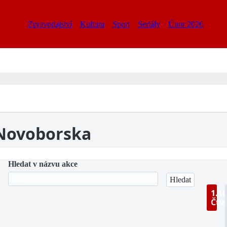
Zpravodajství
Kultura
Sport
Seriály
Únor 2026
 Novoborska
Hledat v názvu akce
1.10
Čtv