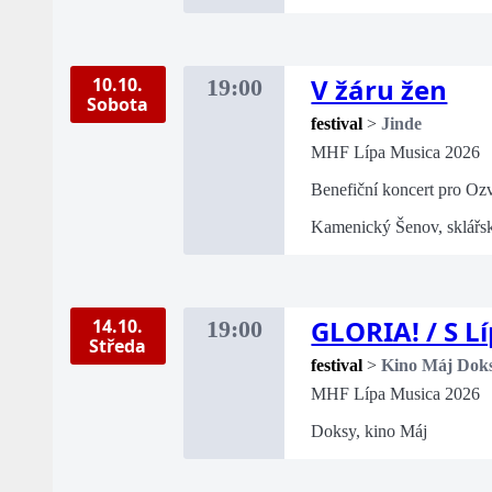
V žáru žen
10.10.
19:00
Sobota
festival
>
Jinde
MHF Lípa Musica 2026
Benefiční koncert pro Oz
Kamenický Šenov, sklářsk
GLORIA! / S L
14.10.
19:00
Středa
festival
>
Kino Máj Dok
MHF Lípa Musica 2026
Doksy, kino Máj