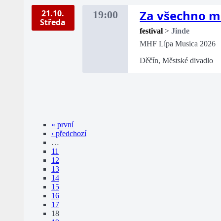
Za všechno m
21.10.
19:00
Středa
festival
>
Jinde
MHF Lípa Musica 2026
Děčín, Městské divadlo
« první
‹ předchozí
…
11
12
13
14
15
16
17
18