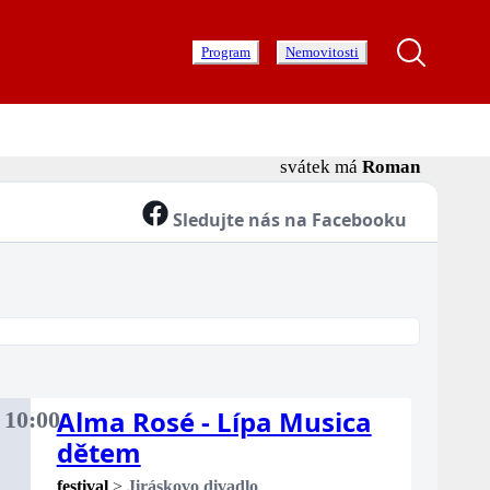
Program
Nemovitosti
svátek má
Roman
Sledujte nás na Facebooku
Alma Rosé - Lípa Musica
.
10:00
rtek
dětem
festival
>
Jiráskovo divadlo