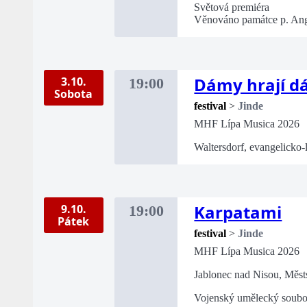
Světová premiéra
Věnováno památce p. Ang
Dámy hrají 
3.10.
19:00
Sobota
festival
>
Jinde
MHF Lípa Musica 2026
Waltersdorf, evangelicko-
Karpatami
9.10.
19:00
Pátek
festival
>
Jinde
MHF Lípa Musica 2026
Jablonec nad Nisou, Měst
Vojenský umělecký soubo