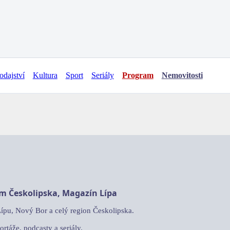
odajství
Kultura
Sport
Seriály
Program
Nemovitosti
am Českolipska, Magazín Lípa
Lípu, Nový Bor a celý region Českolipska.
ortáže, podcasty a seriály.