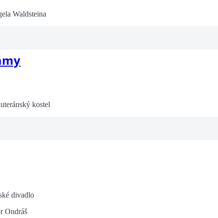
ela Waldsteina
dámy
luteránský kostel
ské divadlo
r Ondráš