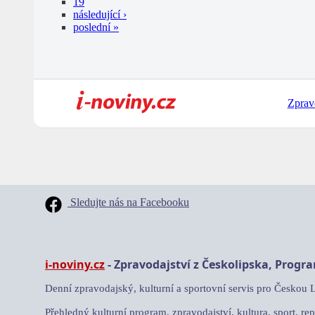
19
následující ›
poslední »
Zprav
Sledujte nás na Facebooku
i-noviny.cz
- Zpravodajství z Českolipska, Progr
Denní zpravodajský, kulturní a sportovní servis pro Českou 
Přehledný kulturní program, zpravodajství, kultura, sport, rep