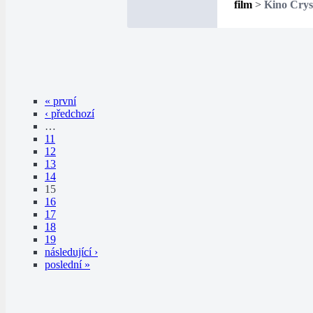
film
>
Kino Crys
« první
‹ předchozí
…
11
12
13
14
15
16
17
18
19
následující ›
poslední »