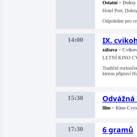
Ostatní
>
Doksy
Hotel Port, Doks
Odpoledne pro cel
IX. cviko
14:00
zábava
>
Cviko
LETNÍ KINO C
Tradiční rozlouče
kterou připraví H
Odvážná 
15:30
film
>
Kino Crys
6 gramů
17:30