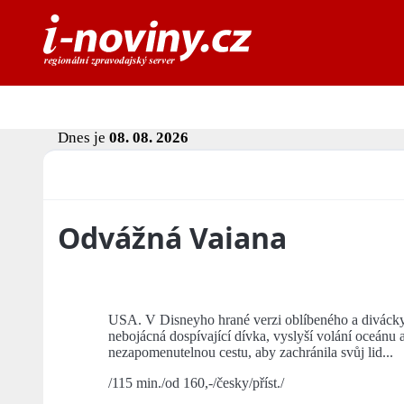
Dnes je
08. 08. 2026
Odvážná Vaiana
USA. V Disneyho hrané verzi oblíbeného a diváck
nebojácná dospívající dívka, vyslyší volání oceá
nezapomenutelnou cestu, aby zachránila svůj lid...
/115 min./od 160,-/česky/příst./