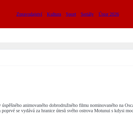
Zpravodajství
Kultura
Sport
Seriály
Únor 2026
y úspěšného animovaného dobrodružného filmu nominovaného na Osca
nu a poprvé se vydává za hranice útesů svého ostrova Motunui s kdys