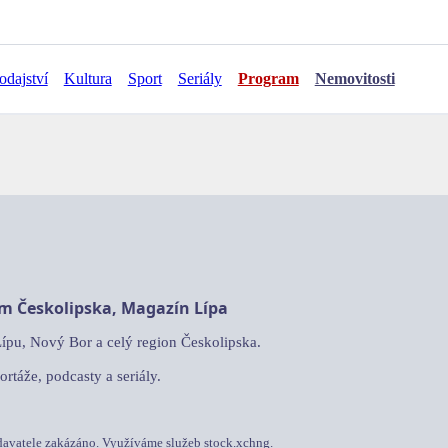
odajství
Kultura
Sport
Seriály
Program
Nemovitosti
am Českolipska, Magazín Lípa
Lípu, Nový Bor a celý region Českolipska.
ortáže, podcasty a seriály.
davatele zakázáno. Využíváme služeb stock.xchng.