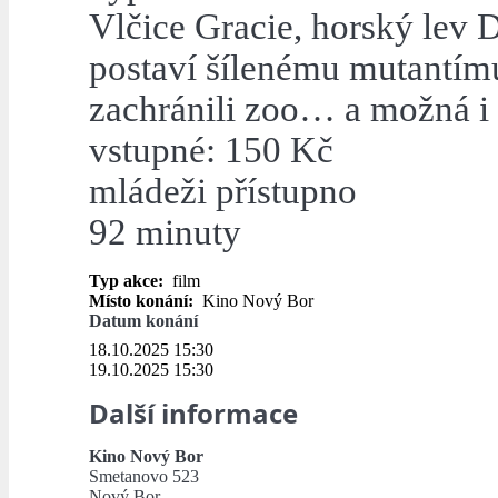
Vlčice Gracie, horský lev D
postaví šílenému mutantím
zachránili zoo… a možná i 
vstupné: 150 Kč
mládeži přístupno
92 minuty
Typ akce:
film
Místo konání:
Kino Nový Bor
Datum konání
18.10.2025 15:30
19.10.2025 15:30
Další informace
Kino Nový Bor
Smetanovo 523
Nový Bor