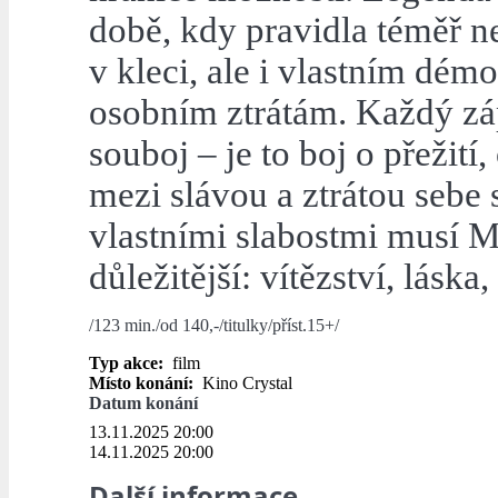
době, kdy pravidla téměř n
v kleci, ale i vlastním dé
osobním ztrátám. Každý záp
souboj – je to boj o přežití
mezi slávou a ztrátou sebe s
vlastními slabostmi musí M
důležitější: vítězství, lásk
/123 min./od 140,-/titulky/příst.15+/
Typ akce:
film
Místo konání:
Kino Crystal
Datum konání
13.11.2025 20:00
14.11.2025 20:00
Další informace