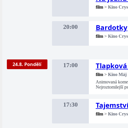
film
>
Kino Crys
Bardotky
20:00
film
>
Kino Crys
Tlapková 
24.8. Pondělí
17:00
film
>
Kino Máj
Animovaná komedi
Nejroztomilejší p
Tajemství
17:30
film
>
Kino Crys