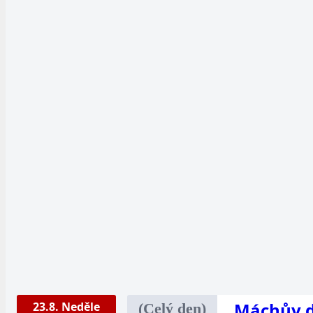
Máchův di
23.8. Neděle
(Celý den)