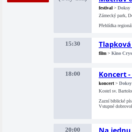
festival
>
Doksy
Zámecký park, D
Přehlídka regioná
Tlapková 
15:30
film
>
Kino Crys
Koncert -
18:00
koncert
>
Doksy
Kostel sv. Barto
Zazní biblické pí
Vstupné dobrovo
Na jednu
20:00