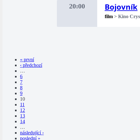
Bojovník
20:00
film
>
Kino Crys
« první
‹ předchozí
…
6
7
8
9
10
11
12
13
14
…
následující ›
poslední »