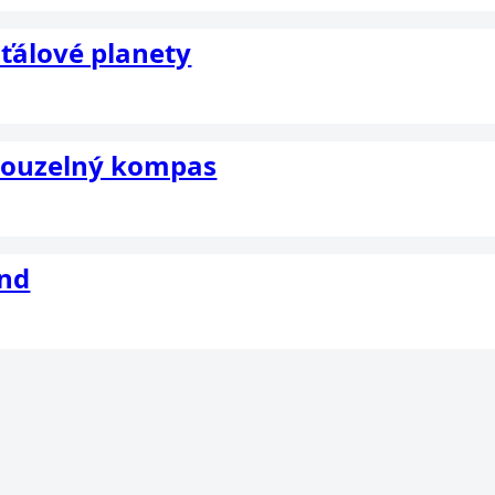
šťálové planety
 Kouzelný kompas
end