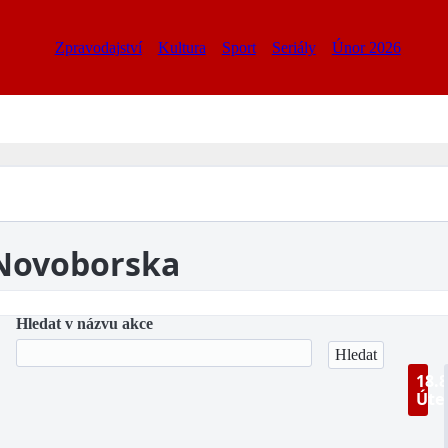
Zpravodajství
Kultura
Sport
Seriály
Únor 2026
 Novoborska
Hledat v názvu akce
18.8
Úte