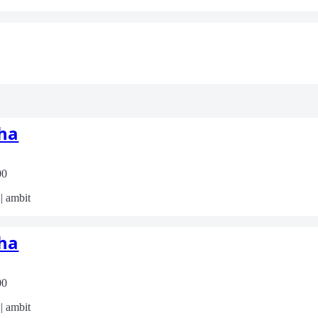
iha
00
| ambit
iha
00
| ambit