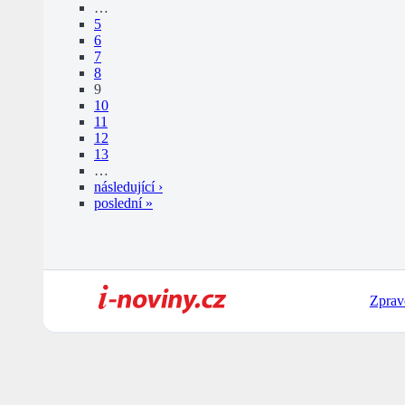
…
5
6
7
8
9
10
11
12
13
…
následující ›
poslední »
Zprav