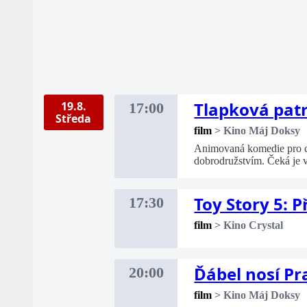
Tlapková patr
19.8.
17:00
Středa
film
>
Kino Máj Doksy
Animovaná komedie pro cel
dobrodružstvím. Čeká je 
Toy Story 5: 
17:30
film
>
Kino Crystal
Ďábel nosí Pr
20:00
film
>
Kino Máj Doksy