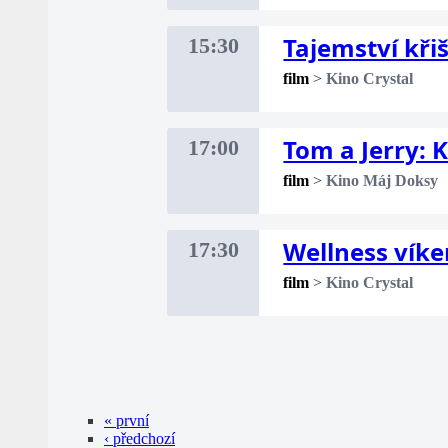
Tajemství kři
15:30
film
>
Kino Crystal
Tom a Jerry:
17:00
film
>
Kino Máj Doksy
Wellness vík
17:30
film
>
Kino Crystal
« první
‹ předchozí