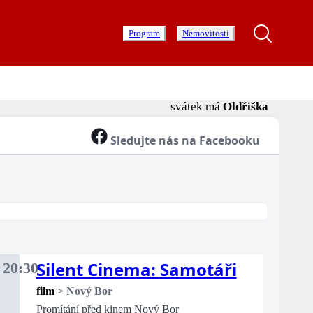
Program
Nemovitosti
svátek má
Oldřiška
Sledujte nás na Facebooku
Silent Cinema: Samotáři
.
20:30
rý
film
>
Nový Bor
Promítání před kinem Nový Bor