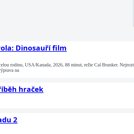
ola: Dinosauří film
ou rodinu, USA/Kanada, 2026, 88 minut, režie Cal Brunker. Nejroztomi
výprava na
Příběh hraček
adu 2