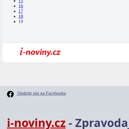
15
16
17
18
19
Sledujte nás na Facebooku
i-noviny.cz
- Zpravodaj