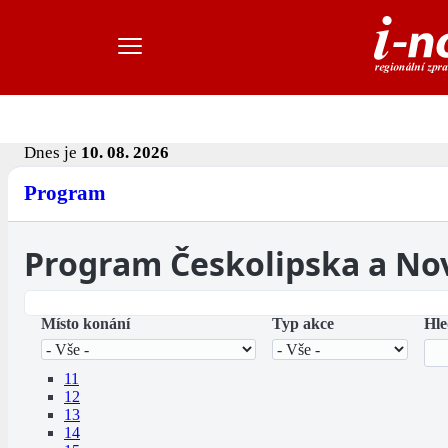
Dnes je
10. 08. 2026
Program
Program Českolipska a No
Místo konání
Typ akce
Hle
11
12
13
14