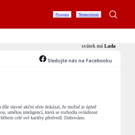
Program
Nemovitosti
svátek má
Lada
Sledujte nás na Facebooku
díle slavné akční série dokázal, že možné je úplně
tou, umělou inteligencí, která se rozhodla ovládnout
í během celé své kariéry předvedl. Dabováno.