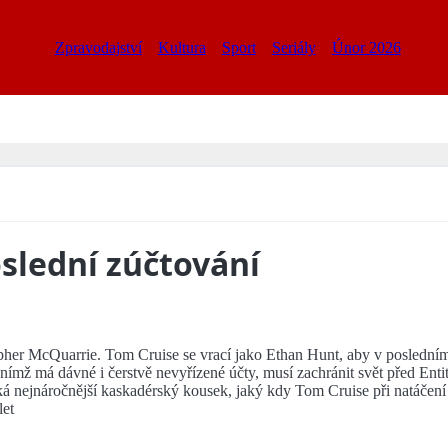
Zpravodajství
Kultura
Sport
Seriály
Únor 2026
oslední zúčtování
opher McQuarrie. Tom Cruise se vrací jako Ethan Hunt, aby v posledním 
 nímž má dávné i čerstvě nevyřízené účty, musí zachránit svět před Enti
eká nejnáročnější kaskadérský kousek, jaký kdy Tom Cruise při natáčen
let