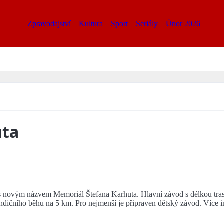
Zpravodajství
Kultura
Sport
Seriály
Únor 2026
uta
 novým názvem Memoriál Štefana Karhuta. Hlavní závod s délkou trasy 
dičního běhu na 5 km. Pro nejmenší je připraven dětský závod. Více 