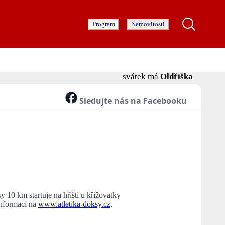
Program
Nemovitosti
svátek má
Oldřiška
Sledujte nás na Facebooku
10 km startuje na hřišti u křižovatky
informací na
www.atletika-doksy.cz
.