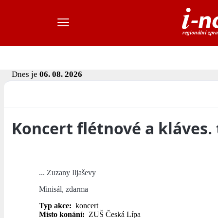
Dnes je
06. 08. 2026
Koncert flétnové a kláves. t
... Zuzany Iljaševy
Minisál, zdarma
Typ akce:
koncert
Místo konání:
ZUŠ Česká Lípa