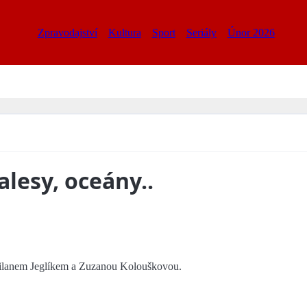
Zpravodajství
Kultura
Sport
Seriály
Únor 2026
alesy, oceány..
ilanem Jeglíkem a Zuzanou Kolouškovou.