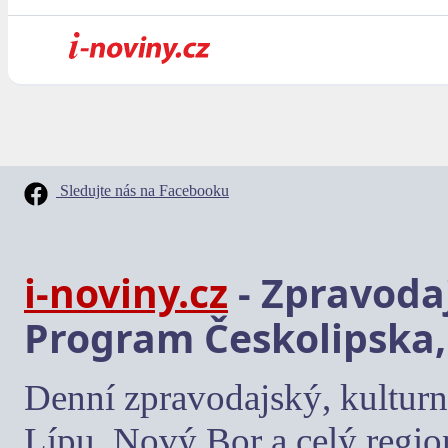
Sledujte nás na Facebooku
i-noviny.cz
- Zpravodaj
Program Českolipska,
Denní zpravodajský, kulturn
Lípu, Nový Bor a celý regio