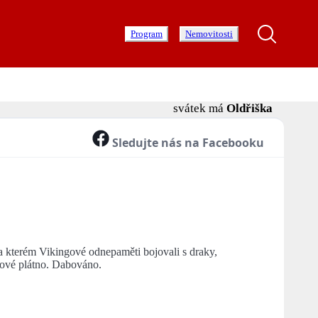
Program
Nemovitosti
svátek má
Oldřiška
Sledujte nás na Facebooku
a kterém Vikingové odnepaměti bojovali s draky,
mové plátno. Dabováno.