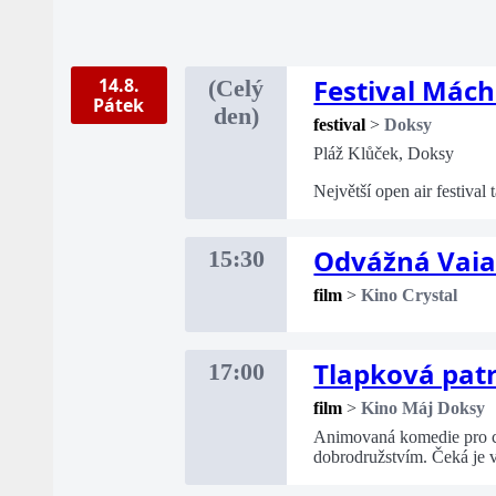
Festival Mác
14.8.
(Celý
Pátek
den)
festival
>
Doksy
Pláž Klůček, Doksy
Největší open air festival
Odvážná Vai
15:30
film
>
Kino Crystal
Tlapková patr
17:00
film
>
Kino Máj Doksy
Animovaná komedie pro cel
dobrodružstvím. Čeká je 