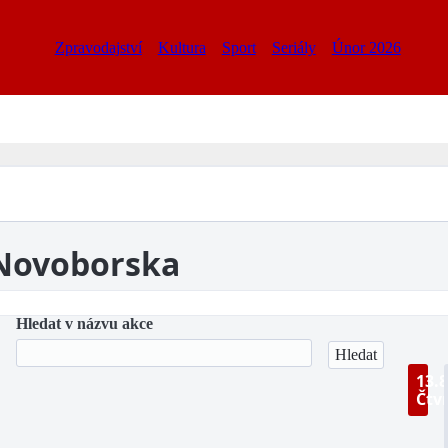
Zpravodajství
Kultura
Sport
Seriály
Únor 2026
 Novoborska
Hledat v názvu akce
13.8
Čtv