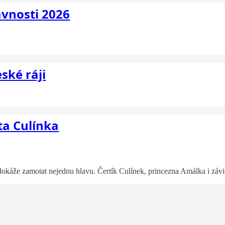
avnosti 2026
ské ráji
ta Culínka
dokáže zamotat nejednu hlavu. Čertík Culínek, princezna Amálka i závistiv