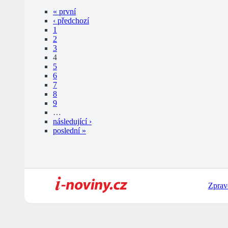
« první
‹ předchozí
1
2
3
4
5
6
7
8
9
…
následující ›
poslední »
Zprav