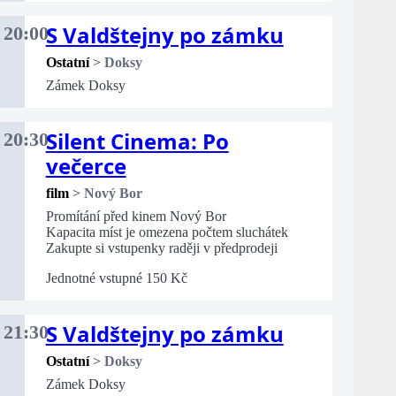
S Valdštejny po zámku
20:00
Ostatní
>
Doksy
Zámek Doksy
Silent Cinema: Po
20:30
večerce
film
>
Nový Bor
Promítání před kinem Nový Bor
Kapacita míst je omezena počtem sluchátek
Zakupte si vstupenky raději v předprodeji
Jednotné vstupné 150 Kč
S Valdštejny po zámku
21:30
Ostatní
>
Doksy
Zámek Doksy