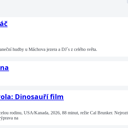
háč
 taneční hudby u Máchova jezera a DJ´s z celého světa.
ana
ola: Dinosauří film
ou rodinu, USA/Kanada, 2026, 88 minut, režie Cal Brunker. Nejroztomi
výprava na