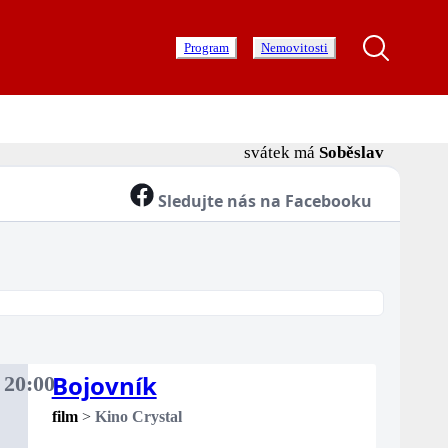
Program
Nemovitosti
svátek má
Soběslav
Sledujte nás na Facebooku
Bojovník
.
20:00
rtek
film
>
Kino Crystal