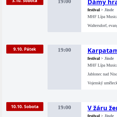
Dámy hra
3.10. Sobota
19:00
festival
>
Jinde
MHF Lípa Music
Waltersdorf, evan
Karpata
9.10. Pátek
19:00
festival
>
Jinde
MHF Lípa Music
Jablonec nad Nis
Vojenský umělec
V žáru že
10.10. Sobota
19:00
festival
>
Jinde