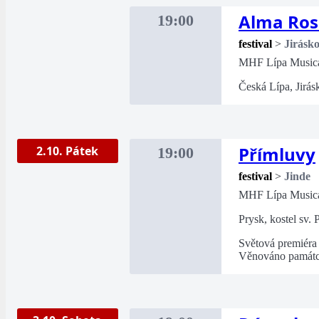
Alma Ros
19:00
festival
>
Jirásk
MHF Lípa Music
Česká Lípa, Jirás
Přímluvy
2.10. Pátek
19:00
festival
>
Jinde
MHF Lípa Music
Prysk, kostel sv. 
Světová premiéra
Věnováno památce