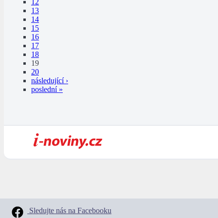
12
13
14
15
16
17
18
19
20
následující ›
poslední »
Sledujte nás na Facebooku