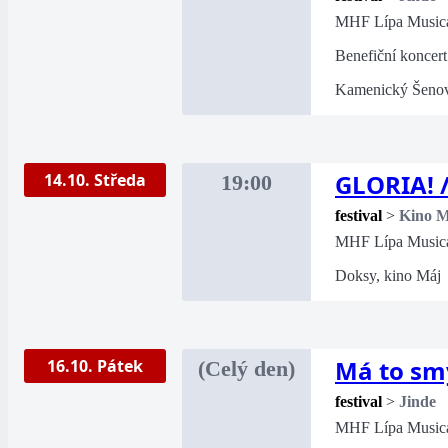
MHF Lípa Music
Benefiční koncer
Kamenický Šenov,
GLORIA! /
14.10. Středa
19:00
festival
>
Kino M
MHF Lípa Music
Doksy, kino Máj
Má to sm
16.10. Pátek
(Celý den)
festival
>
Jinde
MHF Lípa Music