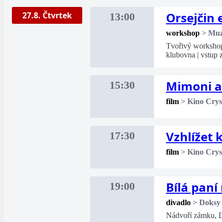
Orsejčin 
27.8. Čtvrtek
13:00
workshop
>
Mu
Tvořivý workshop 
klubovna | vstup
Mimoni a
15:30
film
>
Kino Crys
Vzhlížet
17:30
film
>
Kino Crys
Bílá paní
19:00
divadlo
>
Doksy
Nádvoří zámku, 