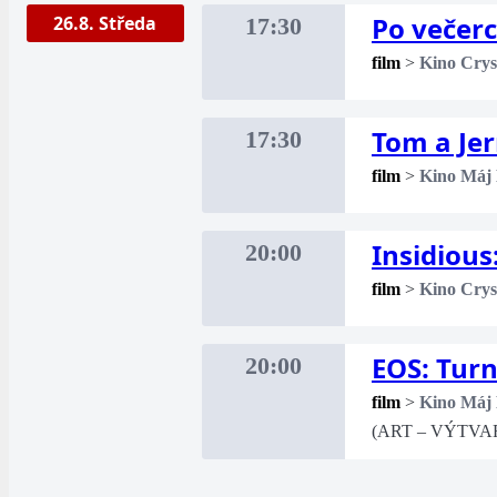
Po večer
26.8. Středa
17:30
film
>
Kino Crys
Tom a Je
17:30
film
>
Kino Máj
Insidious
20:00
film
>
Kino Crys
EOS: Turn
20:00
film
>
Kino Máj
(ART – VÝTVA