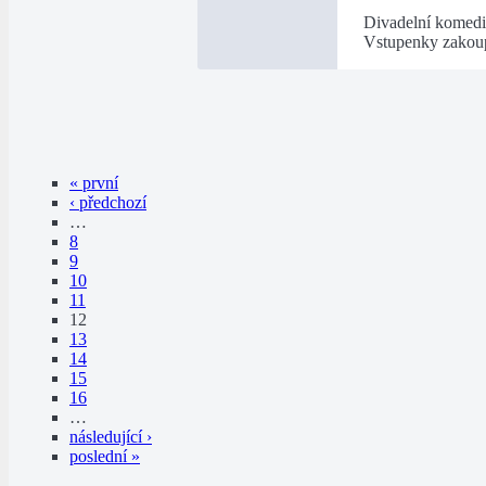
Divadelní komed
Vstupenky zakou
« první
‹ předchozí
…
8
9
10
11
12
13
14
15
16
…
následující ›
poslední »