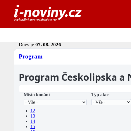
Dnes je
07. 08. 2026
Program
Program Českolipska a
Místo konání
Typ akce
12
13
14
15