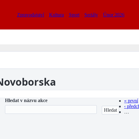
Zpravodajství
Kultura
Sport
Seriály
Únor 2026
 Novoborska
Hledat v názvu akce
« první
‹ předc
…