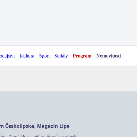
odajství
Kultura
Sport
Seriály
Program
Nemovitosti
am Českolipska, Magazín Lípa
Lípu, Nový Bor a celý region Českolipska.