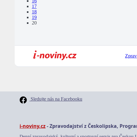
16
17
18
19
20
Zprav
Sledujte nás na Facebooku
i-noviny.cz
- Zpravodajství z Českolipska, Progr
Denní zpravodajský, kulturní a sportovní servis pro Českou 