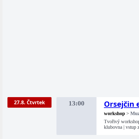
Orsejčin 
27.8. Čtvrtek
13:00
workshop
>
Mu
Tvořivý workshop 
klubovna | vstup