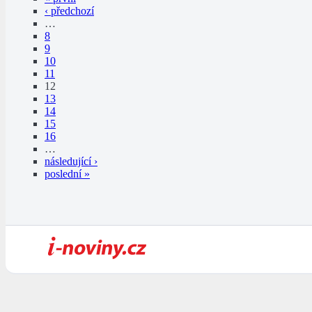
‹ předchozí
…
8
9
10
11
12
13
14
15
16
…
následující ›
poslední »