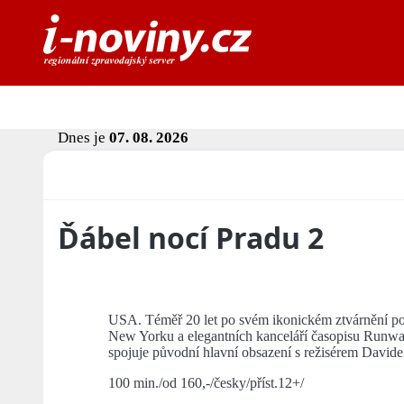
Dnes je
07. 08. 2026
Ďábel nocí Pradu 2
USA. Téměř 20 let po svém ikonickém ztvárnění pos
New Yorku a elegantních kanceláří časopisu Runway 
spojuje původní hlavní obsazení s režisérem David
100 min./od 160,-/česky/příst.12+/