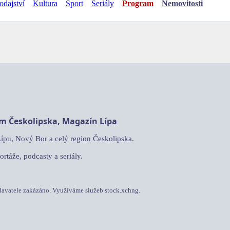
odajství
Kultura
Sport
Seriály
Program
Nemovitosti
am Českolipska, Magazín Lípa
Lípu, Nový Bor a celý region Českolipska.
ortáže, podcasty a seriály.
davatele zakázáno. Využíváme služeb stock.xchng.