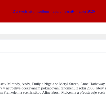
Zpravodajství
Kultura
Sport
Seriály
Únor 2026
tav Mirandy, Andy, Emily a Nigela se Meryl Streep, Anne Hathaway, E
v netrpělivě očekávaném pokračování fenoménu z roku 2006, který zasá
em Frankelem a scenáristkou Aline Brosh McKenna a představuje zcela 