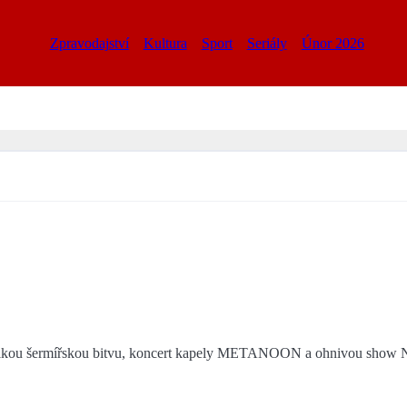
Zpravodajství
Kultura
Sport
Seriály
Únor 2026
velkou šermířskou bitvu, koncert kapely METANOON a ohnivou sh