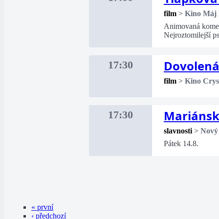
film
>
Kino Máj
Animovaná komedi
Nejroztomilejší p
Dovolená 
17:30
film
>
Kino Crys
Mariánsk
17:30
slavnosti
>
Nový
Pátek 14.8.
« první
‹ předchozí