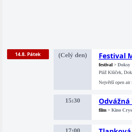
Festival
14.8. Pátek
(Celý den)
festival
>
Doksy
Pláž Klůček, Dok
Největší open air
Odvážná 
15:30
film
>
Kino Crys
Tlapková 
17:00