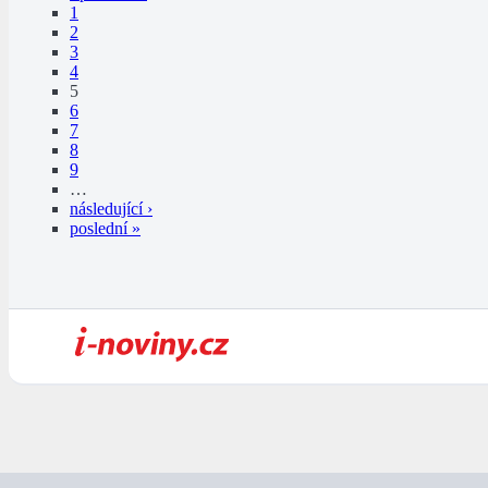
1
2
3
4
5
6
7
8
9
…
následující ›
poslední »