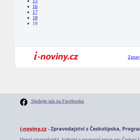
15
16
17
18
19
Zprav
Sledujte nás na Facebooku
i-noviny.cz
- Zpravodajství z Českolipska, Progr
Denní zpravodajský, kulturní a sportovní servis pro Českou 