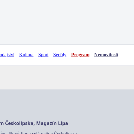
odajství
Kultura
Sport
Seriály
Program
Nemovitosti
am Českolipska, Magazín Lípa
Lípu, Nový Bor a celý region Českolipska.