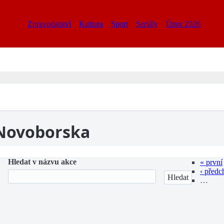
Zpravodajství
Kultura
Sport
Seriály
Únor 2026
 Novoborska
Hledat v názvu akce
« první
‹ předc
…