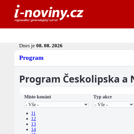
Dnes je
08. 08. 2026
Program
Program Českolipska a
Místo konání
Typ akce
11
12
13
14