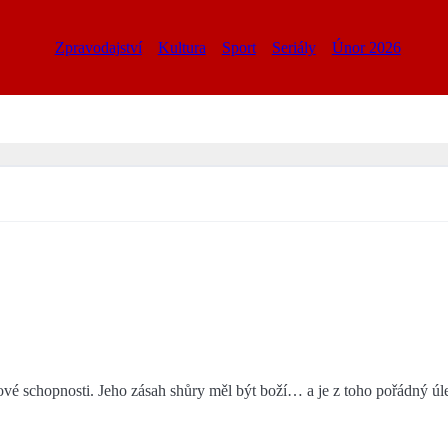
Zpravodajství
Kultura
Sport
Seriály
Únor 2026
vé schopnosti. Jeho zásah shůry měl být boží… a je z toho pořádný úle