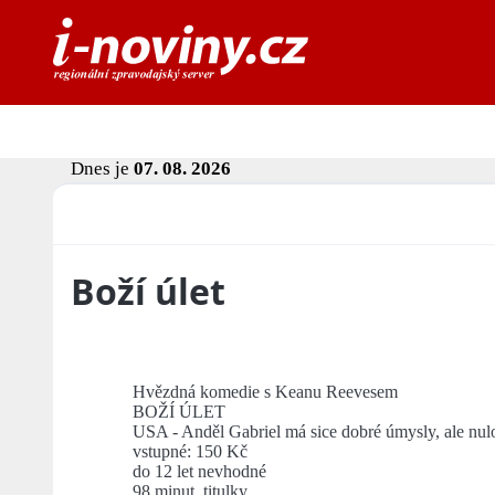
Dnes je
07. 08. 2026
Boží úlet
Hvězdná komedie s Keanu Reevesem
BOŽÍ ÚLET
USA - Anděl Gabriel má sice dobré úmysly, ale nulo
vstupné: 150 Kč
do 12 let nevhodné
98 minut, titulky