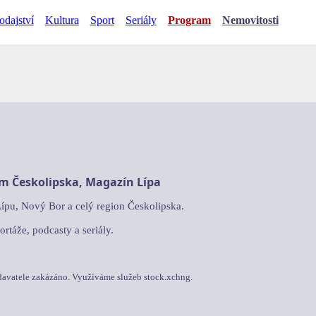
odajství
Kultura
Sport
Seriály
Program
Nemovitosti
am Českolipska, Magazín Lípa
Lípu, Nový Bor a celý region Českolipska.
ortáže, podcasty a seriály.
davatele zakázáno. Využíváme služeb stock.xchng.