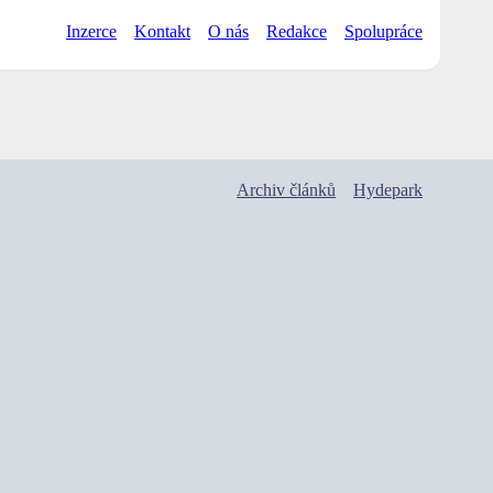
Inzerce
Kontakt
O nás
Redakce
Spolupráce
Archiv článků
Hydepark