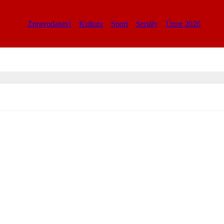
Zpravodajství
Kultura
Sport
Seriály
Únor 2026